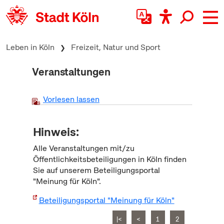
zum Inhalt springen
Leben in Köln
Freizeit, Natur und Sport
Veranstaltungen
Vorlesen lassen
Hinweis:
Alle Veranstaltungen mit/zu
Öffentlichkeitsbeteiligungen in Köln finden
Sie auf unserem Beteiligungsportal
"Meinung für Köln".
Beteiligungsportal "Meinung für Köln"
|<
<
1
2