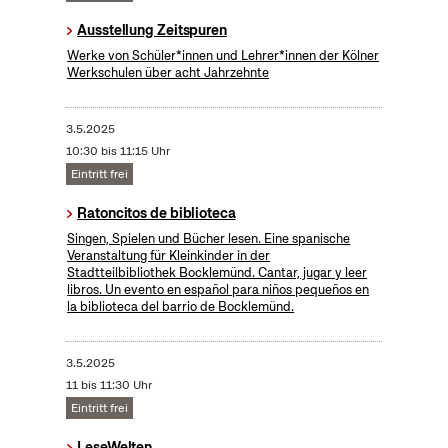
Ausstellung Zeitspuren
Werke von Schüler*innen und Lehrer*innen der Kölner
Werkschulen über acht Jahrzehnte
3.5.2025
10:30 bis 11:15 Uhr
Eintritt frei
Ratoncitos de biblioteca
Singen, Spielen und Bücher lesen. Eine spanische
Veranstaltung für Kleinkinder in der
Stadtteilbibliothek Bocklemünd. Cantar, jugar y leer
libros. Un evento en español para niños pequeños en
la biblioteca del barrio de Bocklemünd.
3.5.2025
11 bis 11:30 Uhr
Eintritt frei
LeseWelten