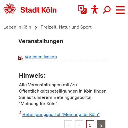
zum Inhalt springen
Leben in Köln
Freizeit, Natur und Sport
Veranstaltungen
Vorlesen lassen
Hinweis:
Alle Veranstaltungen mit/zu
Öffentlichkeitsbeteiligungen in Köln finden
Sie auf unserem Beteiligungsportal
"Meinung für Köln".
Beteiligungsportal "Meinung für Köln"
|<
<
1
2