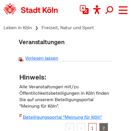
zum Inhalt springen
Leben in Köln
Freizeit, Natur und Sport
Veranstaltungen
Vorlesen lassen
Hinweis:
Alle Veranstaltungen mit/zu
Öffentlichkeitsbeteiligungen in Köln finden
Sie auf unserem Beteiligungsportal
"Meinung für Köln".
Beteiligungsportal "Meinung für Köln"
|<
<
1
2