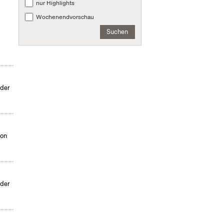
nur Highlights
Wochenendvorschau
Suchen
nder
von
nder