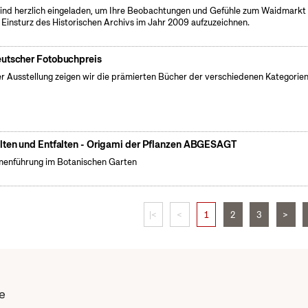
sind herzlich eingeladen, um Ihre Beobachtungen und Gefühle zum Waidmarkt 
Einsturz des Historischen Archivs im Jahr 2009 aufzuzeichnen.
utscher Fotobuchpreis
er Ausstellung zeigen wir die prämierten Bücher der verschiedenen Kategorien
lten und Entfalten - Origami der Pflanzen ABGESAGT
enführung im Botanischen Garten
|<
<
1
2
3
>
e