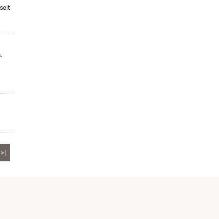
seit
.
>|