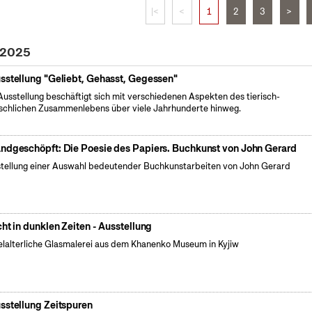
|<
<
1
2
3
>
 2025
sstellung "Geliebt, Gehasst, Gegessen"
Ausstellung beschäftigt sich mit verschiedenen Aspekten des tierisch-
chlichen Zusammenlebens über viele Jahrhunderte hinweg.
ndgeschöpft: Die Poesie des Papiers. Buchkunst von John Gerard
tellung einer Auswahl bedeutender Buchkunstarbeiten von John Gerard
cht in dunklen Zeiten - Ausstellung
elalterliche Glasmalerei aus dem Khanenko Museum in Kyjiw
sstellung Zeitspuren