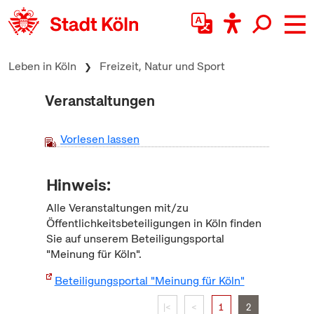
zum Inhalt springen
Leben in Köln
Freizeit, Natur und Sport
Veranstaltungen
Vorlesen lassen
Hinweis:
Alle Veranstaltungen mit/zu
Öffentlichkeitsbeteiligungen in Köln finden
Sie auf unserem Beteiligungsportal
"Meinung für Köln".
Beteiligungsportal "Meinung für Köln"
|<
<
1
2