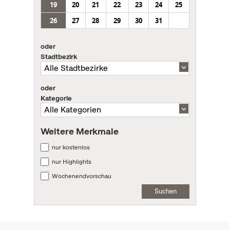
19
20
21
22
23
24
25
26
27
28
29
30
31
oder
Stadtbezirk
oder
Kategorie
Weitere Merkmale
nur kostenlos
nur Highlights
Wochenendvorschau
Suchen