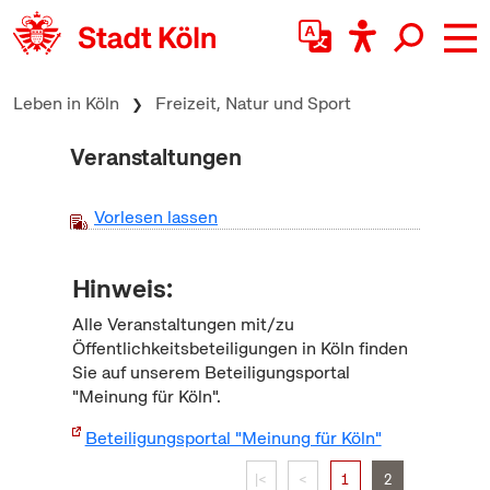
zum Inhalt springen
Leben in Köln
Freizeit, Natur und Sport
Veranstaltungen
Vorlesen lassen
Hinweis:
Alle Veranstaltungen mit/zu
Öffentlichkeitsbeteiligungen in Köln finden
Sie auf unserem Beteiligungsportal
"Meinung für Köln".
Beteiligungsportal "Meinung für Köln"
|<
<
1
2