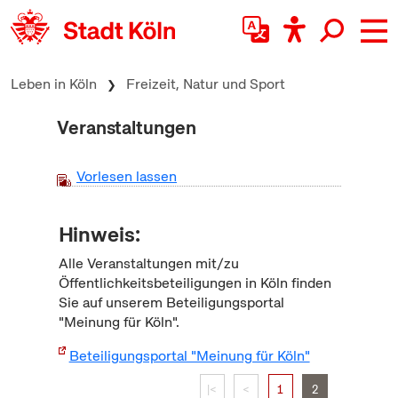
zum Inhalt springen
Leben in Köln
Freizeit, Natur und Sport
Veranstaltungen
Vorlesen lassen
Hinweis:
Alle Veranstaltungen mit/zu
Öffentlichkeitsbeteiligungen in Köln finden
Sie auf unserem Beteiligungsportal
"Meinung für Köln".
Beteiligungsportal "Meinung für Köln"
|<
<
1
2