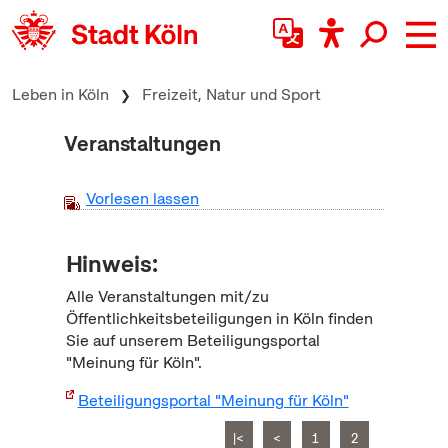
zum Inhalt springen
Leben in Köln
Freizeit, Natur und Sport
Veranstaltungen
Vorlesen lassen
Hinweis:
Alle Veranstaltungen mit/zu
Öffentlichkeitsbeteiligungen in Köln finden
Sie auf unserem Beteiligungsportal
"Meinung für Köln".
Beteiligungsportal "Meinung für Köln"
|<
<
1
2