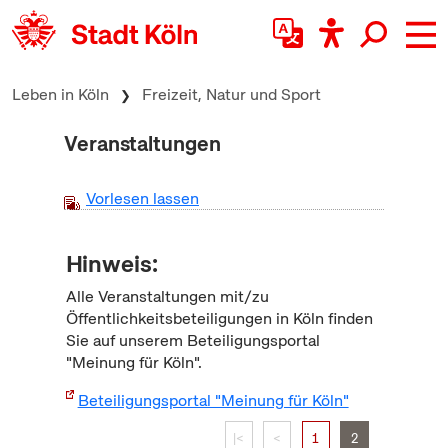
zum Inhalt springen
Leben in Köln
Freizeit, Natur und Sport
Veranstaltungen
Vorlesen lassen
Hinweis:
Alle Veranstaltungen mit/zu
Öffentlichkeitsbeteiligungen in Köln finden
Sie auf unserem Beteiligungsportal
"Meinung für Köln".
Beteiligungsportal "Meinung für Köln"
|<
<
1
2