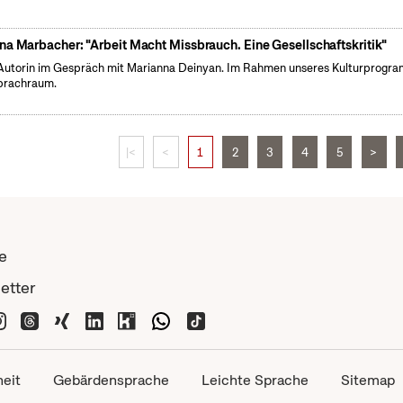
na Marbacher: "Arbeit Macht Missbrauch. Eine Gesellschaftskritik"
Autorin im Gespräch mit Marianna Deinyan. Im Rahmen unseres Kulturprogr
prachraum.
|<
<
1
2
3
4
5
>
e
etter
heit
Gebärdensprache
Leichte Sprache
Sitemap