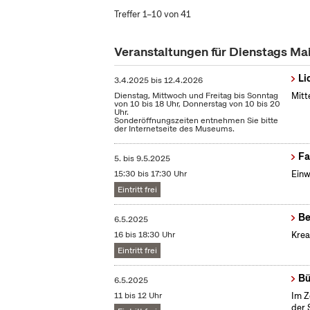
Treffer 1–10 von 41
Veranstaltungen für Dienstags Ma
Li
3.4.2025
bis
12.4.2026
Dienstag, Mittwoch und Freitag bis Sonntag
Mitt
von 10 bis 18 Uhr, Donnerstag von 10 bis 20
Uhr.
Sonderöffnungszeiten entnehmen Sie bitte
der Internetseite des Museums.
Fa
5.
bis
9.5.2025
15:30 bis 17:30 Uhr
Einw
Eintritt frei
Be
6.5.2025
16 bis 18:30 Uhr
Krea
Eintritt frei
Bü
6.5.2025
11 bis 12 Uhr
Im Z
der 