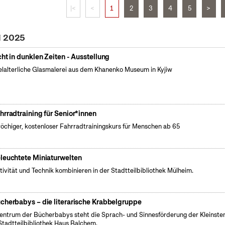
|<
<
1
2
3
4
5
>
i 2025
cht in dunklen Zeiten - Ausstellung
elalterliche Glasmalerei aus dem Khanenko Museum in Kyjiw
hrradtraining für Senior*innen
öchiger, kostenloser Fahrradtrainingskurs für Menschen ab 65
leuchtete Miniaturwelten
tivität und Technik kombinieren in der Stadtteilbibliothek Mülheim.
cherbabys – die literarische Krabbelgruppe
entrum der Bücherbabys steht die Sprach- und Sinnesförderung der Kleinsten
Stadtteilbibliothek Haus Balchem.