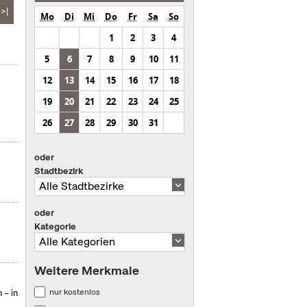
>|
Mo
Di
Mi
Do
Fr
Sa
So
1
2
3
4
5
6
7
8
9
10
11
12
13
14
15
16
17
18
19
20
21
22
23
24
25
26
27
28
29
30
31
oder
Stadtbezirk
oder
Kategorie
Weitere Merkmale
nur kostenlos
 – in