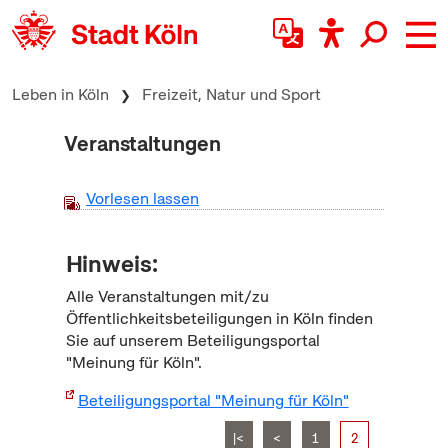
zum Inhalt springen
Leben in Köln
Freizeit, Natur und Sport
Veranstaltungen
Vorlesen lassen
Hinweis:
Alle Veranstaltungen mit/zu
Öffentlichkeitsbeteiligungen in Köln finden
Sie auf unserem Beteiligungsportal
"Meinung für Köln".
Beteiligungsportal "Meinung für Köln"
|<
<
1
2