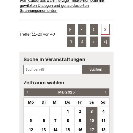
Ivan Calbéracs warmherzige Theaterkomödie mit
gewitzten Dialogen und genau dosierten
Spannungsmomenten
|<
<
1
2
Treffer 11–20 von 40
3
4
>
>|
Suche in Veranstaltungen
Suchen
Zeitraum wählen
Mai 2025
Mo
Di
Mi
Do
Fr
Sa
So
1
2
3
4
5
6
7
8
9
10
11
12
13
14
15
16
17
18