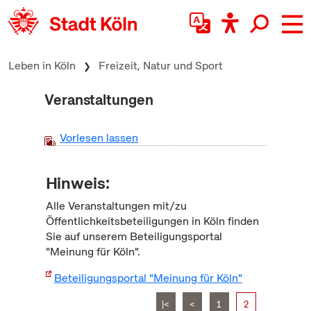
zum Inhalt springen
Leben in Köln
Freizeit, Natur und Sport
Veranstaltungen
Vorlesen lassen
Hinweis:
Alle Veranstaltungen mit/zu
Öffentlichkeitsbeteiligungen in Köln finden
Sie auf unserem Beteiligungsportal
"Meinung für Köln".
Beteiligungsportal "Meinung für Köln"
|<
<
1
2