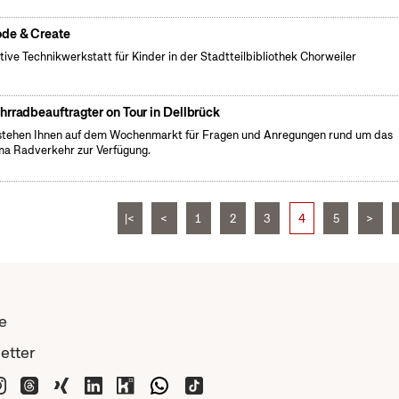
de & Create
tive Technikwerkstatt für Kinder in der Stadtteilbibliothek Chorweiler
hrradbeauftragter on Tour in Dellbrück
stehen Ihnen auf dem Wochenmarkt für Fragen und Anregungen rund um das
a Radverkehr zur Verfügung.
|<
<
1
2
3
4
5
>
e
etter