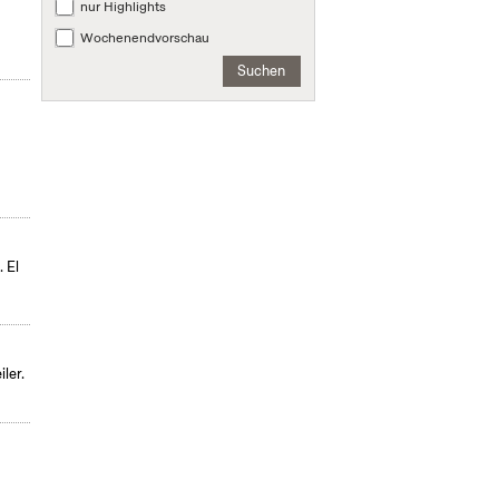
nur Highlights
Wochenendvorschau
Suchen
 El
ler.