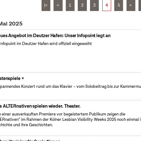
|<
<
1
2
3
4
5
>
 Mai 2025
ues Angebot im Deutzer Hafen: Unser Infopoint legt an
Infopoint im Deutzer Hafen wird offiziell eingeweiht
stenspiele +
spannendes Konzert rund um das Klavier – vom Solobeitrag bis zur Kammermu
e ALTERnativen spielen wieder. Theater.
 einer ausverkauften Premiere vor begeistertem Publikum zeigen die
ERnativen" im Rahmen der Kölner Lesbian Visibility Weeks 2025 noch einmal i
hichte und ihre Geschichten.