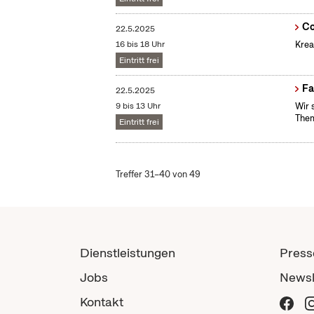
Co
22.5.2025
16 bis 18 Uhr
Krea
Eintritt frei
Fa
22.5.2025
9 bis 13 Uhr
Wir 
Them
Eintritt frei
Treffer 31–40 von 49
Dienstleistungen
Press
Jobs
Newsl
Kontakt