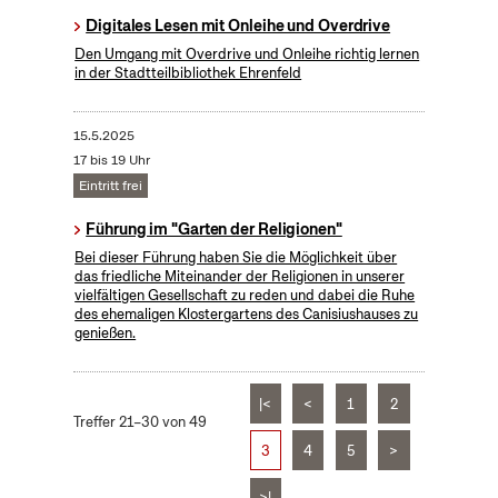
Digitales Lesen mit Onleihe und Overdrive
Den Umgang mit Overdrive und Onleihe richtig lernen
in der Stadtteilbibliothek Ehrenfeld
15.5.2025
17 bis 19 Uhr
Eintritt frei
Führung im "Garten der Religionen"
Bei dieser Führung haben Sie die Möglichkeit über
das friedliche Miteinander der Religionen in unserer
vielfältigen Gesellschaft zu reden und dabei die Ruhe
des ehemaligen Klostergartens des Canisiushauses zu
genießen.
|<
<
1
2
Treffer 21–30 von 49
3
4
5
>
>|