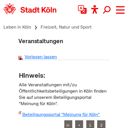
zum Inhalt springen
Leben in Köln
Freizeit, Natur und Sport
Veranstaltungen
Vorlesen lassen
Hinweis:
Alle Veranstaltungen mit/zu
Öffentlichkeitsbeteiligungen in Köln finden
Sie auf unserem Beteiligungsportal
"Meinung für Köln".
Beteiligungsportal "Meinung für Köln"
|<
<
1
2