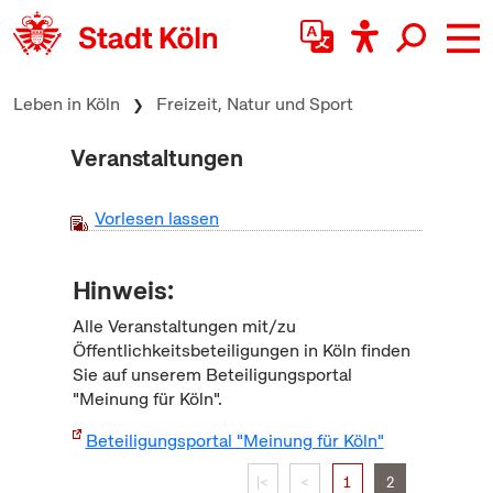
zum Inhalt springen
Leben in Köln
Freizeit, Natur und Sport
Veranstaltungen
Vorlesen lassen
Hinweis:
Alle Veranstaltungen mit/zu
Öffentlichkeitsbeteiligungen in Köln finden
Sie auf unserem Beteiligungsportal
"Meinung für Köln".
Beteiligungsportal "Meinung für Köln"
|<
<
1
2