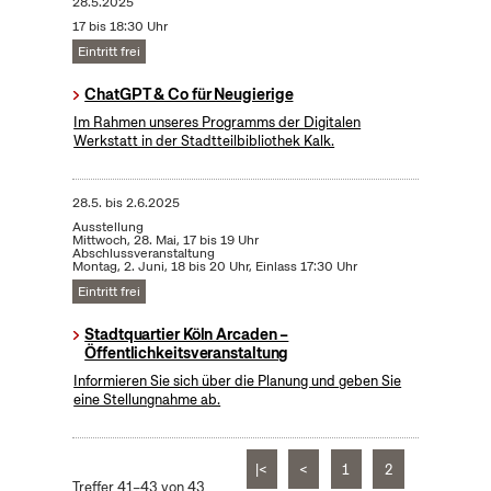
28.5.2025
17 bis 18:30 Uhr
Eintritt frei
ChatGPT & Co für Neugierige
Im Rahmen unseres Programms der Digitalen
Werkstatt in der Stadtteilbibliothek Kalk.
28.5.
bis
2.6.2025
Ausstellung
Mittwoch, 28. Mai, 17 bis 19 Uhr
Abschlussveranstaltung
Montag, 2. Juni, 18 bis 20 Uhr, Einlass 17:30 Uhr
Eintritt frei
Stadtquartier Köln Arcaden –
Öffentlichkeitsveranstaltung
Informieren Sie sich über die Planung und geben Sie
eine Stellungnahme ab.
|<
<
1
2
Treffer 41–43 von 43