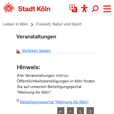
zum Inhalt springen
Leben in Köln
Freizeit, Natur und Sport
Veranstaltungen
Vorlesen lassen
Hinweis:
Alle Veranstaltungen mit/zu
Öffentlichkeitsbeteiligungen in Köln finden
Sie auf unserem Beteiligungsportal
"Meinung für Köln".
Beteiligungsportal "Meinung für Köln"
|<
<
1
2