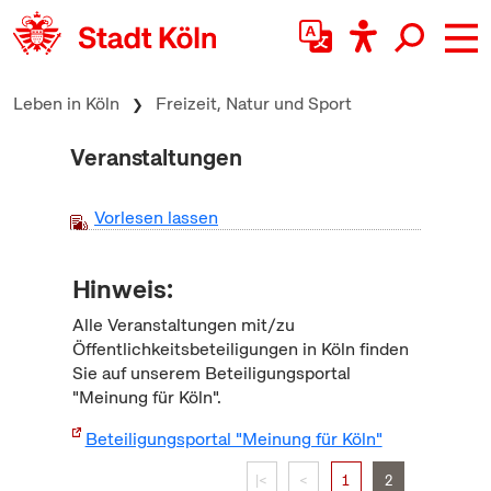
zum Inhalt springen
Leben in Köln
Freizeit, Natur und Sport
Veranstaltungen
Vorlesen lassen
Hinweis:
Alle Veranstaltungen mit/zu
Öffentlichkeitsbeteiligungen in Köln finden
Sie auf unserem Beteiligungsportal
"Meinung für Köln".
Beteiligungsportal "Meinung für Köln"
|<
<
1
2