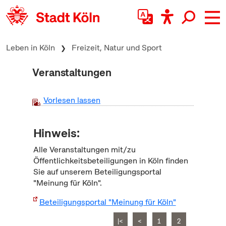
zum Inhalt springen
Leben in Köln
Freizeit, Natur und Sport
Veranstaltungen
Vorlesen lassen
Hinweis:
Alle Veranstaltungen mit/zu
Öffentlichkeitsbeteiligungen in Köln finden
Sie auf unserem Beteiligungsportal
"Meinung für Köln".
Beteiligungsportal "Meinung für Köln"
|<
<
1
2