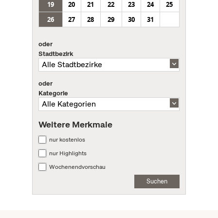
19
20
21
22
23
24
25
26
27
28
29
30
31
oder
Stadtbezirk
oder
Kategorie
Weitere Merkmale
nur kostenlos
nur Highlights
Wochenendvorschau
Suchen