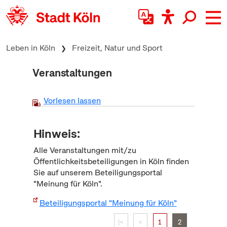
zum Inhalt springen
Leben in Köln
Freizeit, Natur und Sport
Veranstaltungen
Vorlesen lassen
Hinweis:
Alle Veranstaltungen mit/zu
Öffentlichkeitsbeteiligungen in Köln finden
Sie auf unserem Beteiligungsportal
"Meinung für Köln".
Beteiligungsportal "Meinung für Köln"
|<
<
1
2