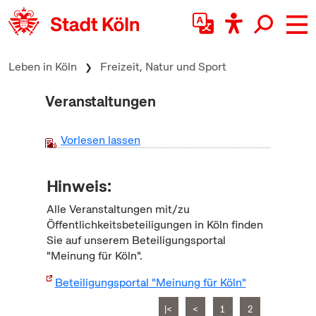
zum Inhalt springen
Leben in Köln
Freizeit, Natur und Sport
Veranstaltungen
Vorlesen lassen
Hinweis:
Alle Veranstaltungen mit/zu
Öffentlichkeitsbeteiligungen in Köln finden
Sie auf unserem Beteiligungsportal
"Meinung für Köln".
Beteiligungsportal "Meinung für Köln"
|<
<
1
2