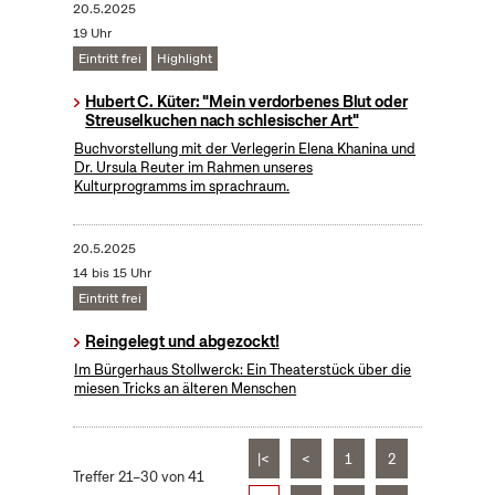
20.5.2025
19 Uhr
Eintritt frei
Highlight
Hubert C. Küter: "Mein verdorbenes Blut oder
Streuselkuchen nach schlesischer Art"
Buchvorstellung mit der Verlegerin Elena Khanina und
Dr. Ursula Reuter im Rahmen unseres
Kulturprogramms im sprachraum.
20.5.2025
14 bis 15 Uhr
Eintritt frei
Reingelegt und abgezockt!
Im Bürgerhaus Stollwerck: Ein Theaterstück über die
miesen Tricks an älteren Menschen
|<
<
1
2
Treffer 21–30 von 41