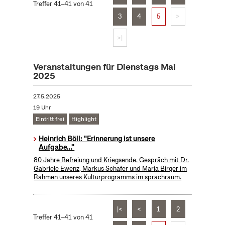
Treffer 41–41 von 41
3
4
5
>
>|
Veranstaltungen für Dienstags Mai
2025
27.5.2025
19 Uhr
Eintritt frei
Highlight
Heinrich Böll: "Erinnerung ist unsere
Aufgabe…"
80 Jahre Befreiung und Kriegsende. Gespräch mit Dr.
Gabriele Ewenz, Markus Schäfer und Maria Birger im
Rahmen unseres Kulturprogramms im sprachraum.
|<
<
1
2
Treffer 41–41 von 41