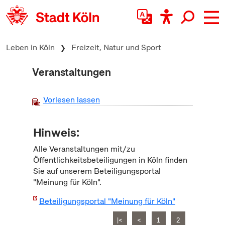
zum Inhalt springen
Leben in Köln
Freizeit, Natur und Sport
Veranstaltungen
Vorlesen lassen
Hinweis:
Alle Veranstaltungen mit/zu
Öffentlichkeitsbeteiligungen in Köln finden
Sie auf unserem Beteiligungsportal
"Meinung für Köln".
Beteiligungsportal "Meinung für Köln"
|<
<
1
2