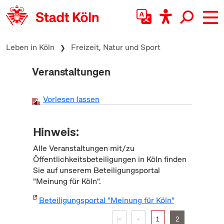
zum Inhalt springen
Leben in Köln
Freizeit, Natur und Sport
Veranstaltungen
Vorlesen lassen
Hinweis:
Alle Veranstaltungen mit/zu
Öffentlichkeitsbeteiligungen in Köln finden
Sie auf unserem Beteiligungsportal
"Meinung für Köln".
Beteiligungsportal "Meinung für Köln"
|<
<
1
2