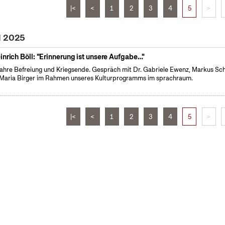
|<
<
1
2
3
4
5
>
i 2025
inrich Böll: "Erinnerung ist unsere Aufgabe…"
ahre Befreiung und Kriegsende. Gespräch mit Dr. Gabriele Ewenz, Markus Sc
Maria Birger im Rahmen unseres Kulturprogramms im sprachraum.
|<
<
1
2
3
4
5
>