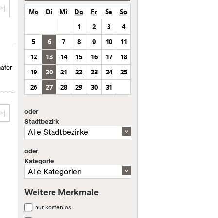
>|
Mo
Di
Mi
Do
Fr
Sa
So
1
2
3
4
5
6
7
8
9
10
11
12
13
14
15
16
17
18
häfer
19
20
21
22
23
24
25
26
27
28
29
30
31
oder
>|
Stadtbezirk
oder
Kategorie
Weitere Merkmale
nur kostenlos