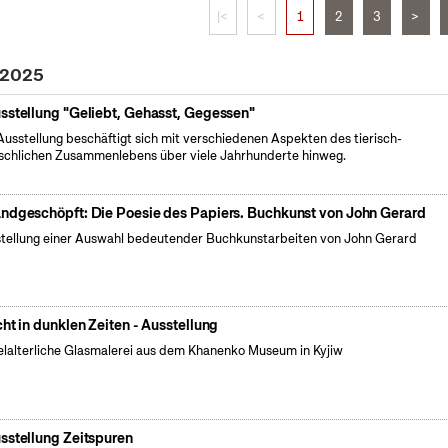
|<
<
1
2
3
>
 2025
sstellung "Geliebt, Gehasst, Gegessen"
Ausstellung beschäftigt sich mit verschiedenen Aspekten des tierisch-
chlichen Zusammenlebens über viele Jahrhunderte hinweg.
ndgeschöpft: Die Poesie des Papiers. Buchkunst von John Gerard
tellung einer Auswahl bedeutender Buchkunstarbeiten von John Gerard
cht in dunklen Zeiten - Ausstellung
elalterliche Glasmalerei aus dem Khanenko Museum in Kyjiw
sstellung Zeitspuren