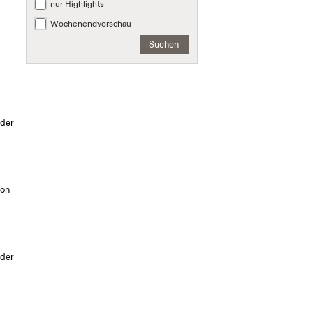
nur Highlights
Wochenendvorschau
Suchen
nder
von
nder