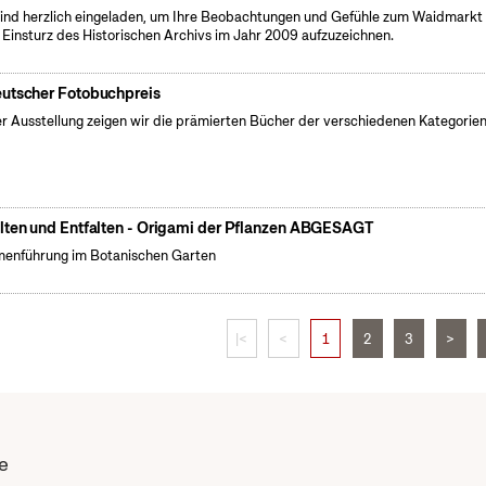
sind herzlich eingeladen, um Ihre Beobachtungen und Gefühle zum Waidmarkt 
Einsturz des Historischen Archivs im Jahr 2009 aufzuzeichnen.
utscher Fotobuchpreis
er Ausstellung zeigen wir die prämierten Bücher der verschiedenen Kategorien
lten und Entfalten - Origami der Pflanzen ABGESAGT
enführung im Botanischen Garten
|<
<
1
2
3
>
e