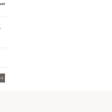
seit
.
>|