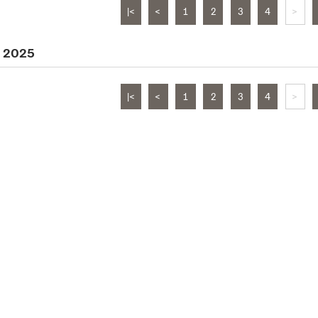
|<
<
1
2
3
4
>
i 2025
|<
<
1
2
3
4
>