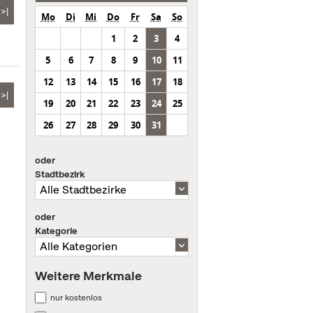
>|
Mo
Di
Mi
Do
Fr
Sa
So
1
2
3
4
5
6
7
8
9
10
11
12
13
14
15
16
17
18
>|
19
20
21
22
23
24
25
26
27
28
29
30
31
oder
Stadtbezirk
oder
Kategorie
Weitere Merkmale
nur kostenlos