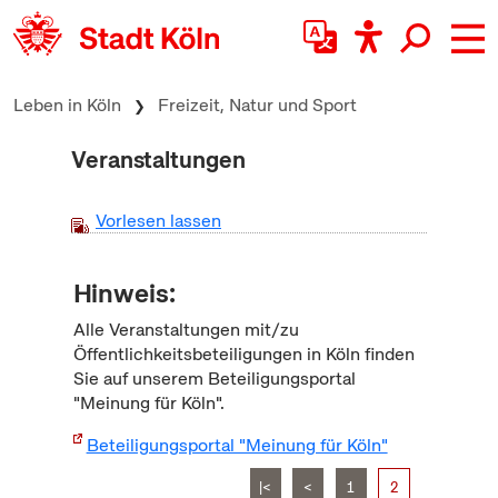
zum Inhalt springen
Leben in Köln
Freizeit, Natur und Sport
Veranstaltungen
Vorlesen lassen
Hinweis:
Alle Veranstaltungen mit/zu
Öffentlichkeitsbeteiligungen in Köln finden
Sie auf unserem Beteiligungsportal
"Meinung für Köln".
Beteiligungsportal "Meinung für Köln"
|<
<
1
2