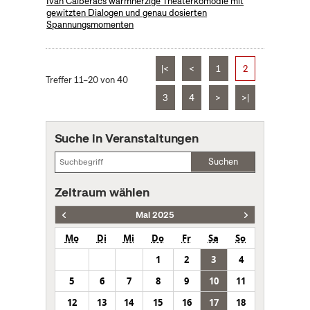
Ivan Calbéracs warmherzige Theaterkomödie mit
gewitzten Dialogen und genau dosierten
Spannungsmomenten
|<
<
1
2
Treffer 11–20 von 40
3
4
>
>|
Suche in Veranstaltungen
Suchen
Zeitraum wählen
Mai 2025
Mo
Di
Mi
Do
Fr
Sa
So
1
2
3
4
5
6
7
8
9
10
11
12
13
14
15
16
17
18