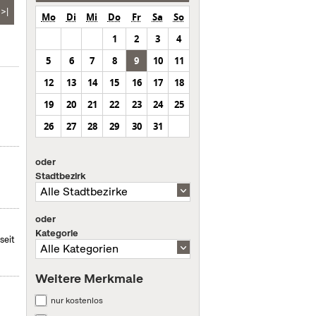
>|
Mo
Di
Mi
Do
Fr
Sa
So
1
2
3
4
5
6
7
8
9
10
11
12
13
14
15
16
17
18
19
20
21
22
23
24
25
26
27
28
29
30
31
oder
Stadtbezirk
oder
Kategorie
seit
Weitere Merkmale
nur kostenlos