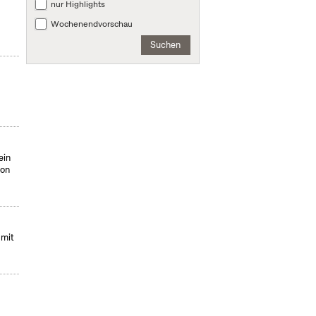
nur Highlights
Wochenendvorschau
Suchen
ein
von
 mit