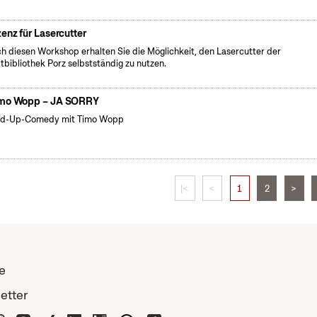
zenz für Lasercutter
h diesen Workshop erhalten Sie die Möglichkeit, den Lasercutter der
tbibliothek Porz selbstständig zu nutzen.
mo Wopp – JA SORRY
nd-Up-Comedy mit Timo Wopp
|<
<
1
2
>
e
etter