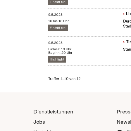
Eintritt frei
Li
9.5.2025
16 bis 18 Uhr
Durc
Stad
Eintritt frei
Ti
9.5.2025
Einlass: 19 Uhr
Sta
Beginn: 20 Uhr
Highlight
Treffer 1–10 von 12
Dienstleistungen
Press
Jobs
Newsl