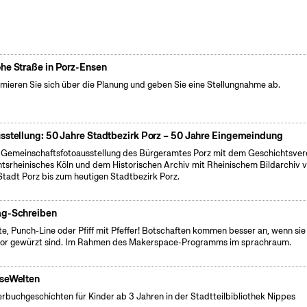
he Straße in Porz-Ensen
rmieren Sie sich über die Planung und geben Sie eine Stellungnahme ab.
sstellung: 50 Jahre Stadtbezirk Porz – 50 Jahre Eingemeindung
 Gemeinschaftsfotoausstellung des Bürgeramtes Porz mit dem Geschichtsver
tsrheinisches Köln und dem Historischen Archiv mit Rheinischem Bildarchiv 
Stadt Porz bis zum heutigen Stadtbezirk Porz.
g-Schreiben
te, Punch-Line oder Pfiff mit Pfeffer! Botschaften kommen besser an, wenn sie
r gewürzt sind. Im Rahmen des Makerspace-Programms im sprachraum.
seWelten
erbuchgeschichten für Kinder ab 3 Jahren in der Stadtteilbibliothek Nippes