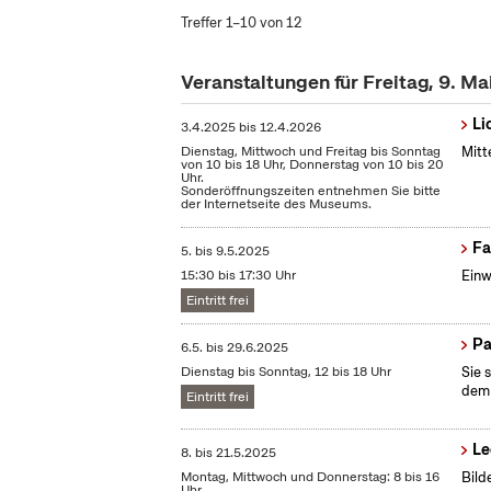
Treffer 1–10 von 12
Veranstaltungen für Freitag, 9. M
Li
3.4.2025
bis
12.4.2026
Dienstag, Mittwoch und Freitag bis Sonntag
Mitt
von 10 bis 18 Uhr, Donnerstag von 10 bis 20
Uhr.
Sonderöffnungszeiten entnehmen Sie bitte
der Internetseite des Museums.
Fa
5.
bis
9.5.2025
15:30 bis 17:30 Uhr
Einw
Eintritt frei
Pa
6.5.
bis
29.6.2025
Dienstag bis Sonntag, 12 bis 18 Uhr
Sie 
dem 
Eintritt frei
Le
8.
bis
21.5.2025
Montag, Mittwoch und Donnerstag: 8 bis 16
Bild
Uhr