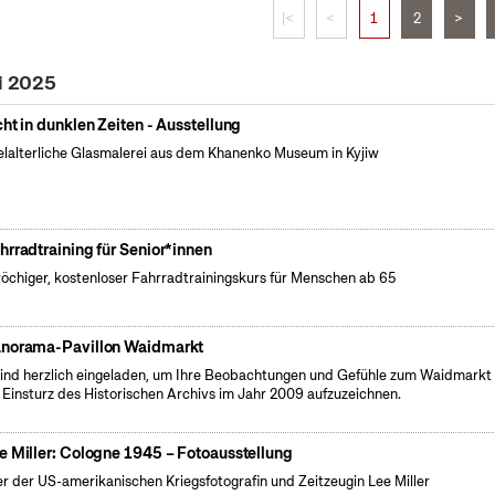
|<
<
1
2
>
ai 2025
cht in dunklen Zeiten - Ausstellung
elalterliche Glasmalerei aus dem Khanenko Museum in Kyjiw
hrradtraining für Senior*innen
öchiger, kostenloser Fahrradtrainingskurs für Menschen ab 65
norama-Pavillon Waidmarkt
sind herzlich eingeladen, um Ihre Beobachtungen und Gefühle zum Waidmarkt 
Einsturz des Historischen Archivs im Jahr 2009 aufzuzeichnen.
e Miller: Cologne 1945 – Fotoausstellung
er der US-amerikanischen Kriegsfotografin und Zeitzeugin Lee Miller