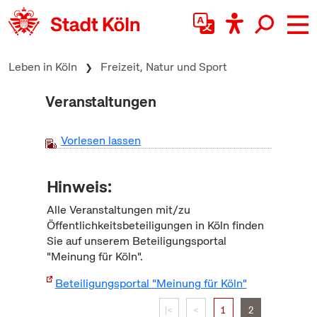
zum Inhalt springen
Leben in Köln
Freizeit, Natur und Sport
Veranstaltungen
Vorlesen lassen
Hinweis:
Alle Veranstaltungen mit/zu
Öffentlichkeitsbeteiligungen in Köln finden
Sie auf unserem Beteiligungsportal
"Meinung für Köln".
Beteiligungsportal "Meinung für Köln"
|<
<
1
2