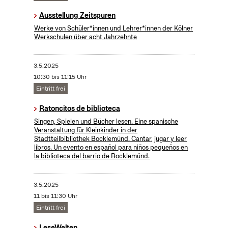
Ausstellung Zeitspuren
Werke von Schüler*innen und Lehrer*innen der Kölner
Werkschulen über acht Jahrzehnte
3.5.2025
10:30 bis 11:15 Uhr
Eintritt frei
Ratoncitos de biblioteca
Singen, Spielen und Bücher lesen. Eine spanische
Veranstaltung für Kleinkinder in der
Stadtteilbibliothek Bocklemünd. Cantar, jugar y leer
libros. Un evento en español para niños pequeños en
la biblioteca del barrio de Bocklemünd.
3.5.2025
11 bis 11:30 Uhr
Eintritt frei
LeseWelten