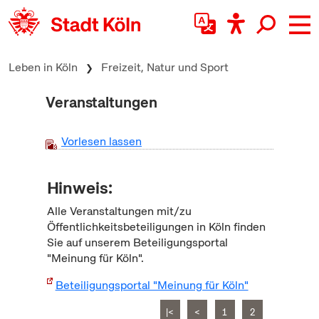
zum Inhalt springen
Leben in Köln
Freizeit, Natur und Sport
Veranstaltungen
Vorlesen lassen
Hinweis:
Alle Veranstaltungen mit/zu
Öffentlichkeitsbeteiligungen in Köln finden
Sie auf unserem Beteiligungsportal
"Meinung für Köln".
Beteiligungsportal "Meinung für Köln"
|<
<
1
2