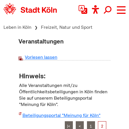
zum Inhalt springen
Leben in Köln
Freizeit, Natur und Sport
Veranstaltungen
Vorlesen lassen
Hinweis:
Alle Veranstaltungen mit/zu
Öffentlichkeitsbeteiligungen in Köln finden
Sie auf unserem Beteiligungsportal
"Meinung für Köln".
Beteiligungsportal "Meinung für Köln"
|<
<
1
2