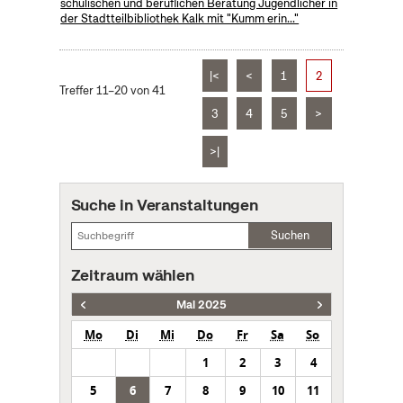
schulischen und beruflichen Beratung Jugendlicher in
der Stadtteilbibliothek Kalk mit "Kumm erin..."
|<
<
1
2
Treffer 11–20 von 41
3
4
5
>
>|
Suche in Veranstaltungen
Suchen
Zeitraum wählen
Mai 2025
Mo
Di
Mi
Do
Fr
Sa
So
1
2
3
4
5
6
7
8
9
10
11