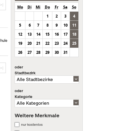
>|
Mo
Di
Mi
Do
Fr
Sa
So
1
2
3
4
5
6
7
8
9
10
11
12
13
14
15
16
17
18
chule
19
20
21
22
23
24
25
26
27
28
29
30
31
oder
>|
Stadtbezirk
oder
Kategorie
Weitere Merkmale
nur kostenlos