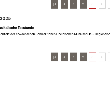
|<
<
1
2
3
>
 2025
sikalische Teestunde
Konzert der erwachsenen Schüler*innen Rheinischen Musikschule – Regionals
|<
<
1
2
3
>