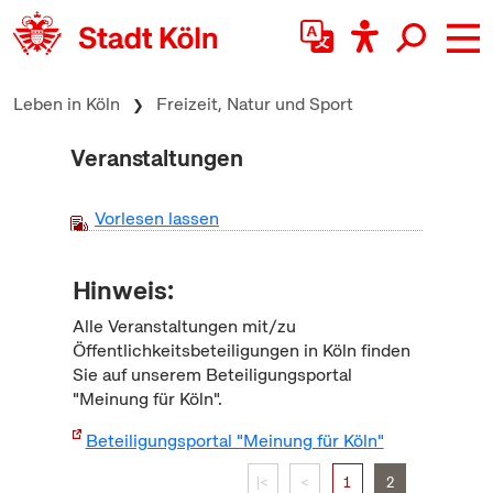
zum Inhalt springen
Leben in Köln
Freizeit, Natur und Sport
Veranstaltungen
Vorlesen lassen
Hinweis:
Alle Veranstaltungen mit/zu
Öffentlichkeitsbeteiligungen in Köln finden
Sie auf unserem Beteiligungsportal
"Meinung für Köln".
Beteiligungsportal "Meinung für Köln"
|<
<
1
2