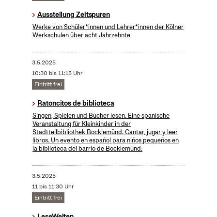
Ausstellung Zeitspuren
Werke von Schüler*innen und Lehrer*innen der Kölner
Werkschulen über acht Jahrzehnte
3.5.2025
10:30 bis 11:15 Uhr
Eintritt frei
Ratoncitos de biblioteca
Singen, Spielen und Bücher lesen. Eine spanische
Veranstaltung für Kleinkinder in der
Stadtteilbibliothek Bocklemünd. Cantar, jugar y leer
libros. Un evento en español para niños pequeños en
la biblioteca del barrio de Bocklemünd.
3.5.2025
11 bis 11:30 Uhr
Eintritt frei
LeseWelten