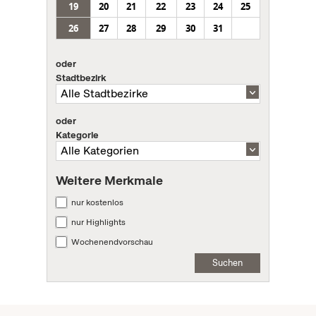
19
20
21
22
23
24
25
26
27
28
29
30
31
oder
Stadtbezirk
oder
Kategorie
Weitere Merkmale
nur kostenlos
nur Highlights
Wochenendvorschau
Suchen