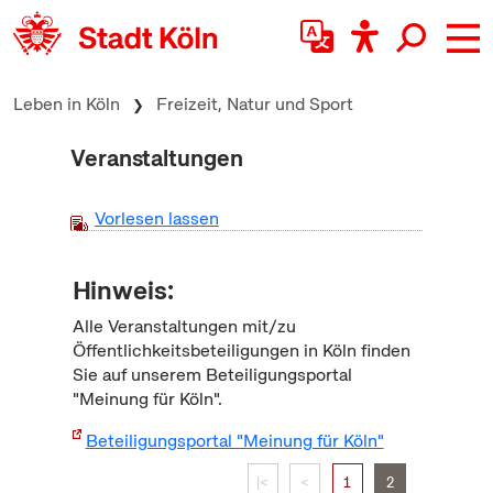
zum Inhalt springen
Leben in Köln
Freizeit, Natur und Sport
Veranstaltungen
Vorlesen lassen
Hinweis:
Alle Veranstaltungen mit/zu
Öffentlichkeitsbeteiligungen in Köln finden
Sie auf unserem Beteiligungsportal
"Meinung für Köln".
Beteiligungsportal "Meinung für Köln"
|<
<
1
2