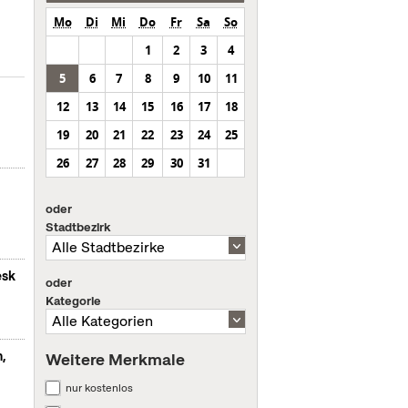
Mo
Di
Mi
Do
Fr
Sa
So
1
2
3
4
5
6
7
8
9
10
11
12
13
14
15
16
17
18
19
20
21
22
23
24
25
26
27
28
29
30
31
oder
Stadtbezirk
esk
oder
Kategorie
n,
Weitere Merkmale
nur kostenlos