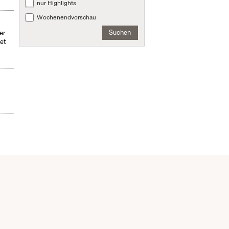
nur Highlights
Wochenendvorschau
Suchen
er
det