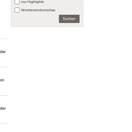
nur Highlights
Wochenendvorschau
Suchen
nder
von
nder