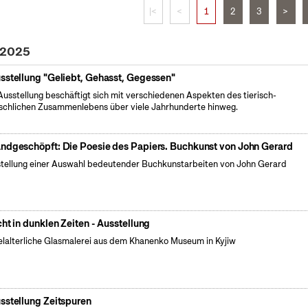
|<
<
1
2
3
>
 2025
sstellung "Geliebt, Gehasst, Gegessen"
Ausstellung beschäftigt sich mit verschiedenen Aspekten des tierisch-
chlichen Zusammenlebens über viele Jahrhunderte hinweg.
ndgeschöpft: Die Poesie des Papiers. Buchkunst von John Gerard
tellung einer Auswahl bedeutender Buchkunstarbeiten von John Gerard
cht in dunklen Zeiten - Ausstellung
elalterliche Glasmalerei aus dem Khanenko Museum in Kyjiw
sstellung Zeitspuren