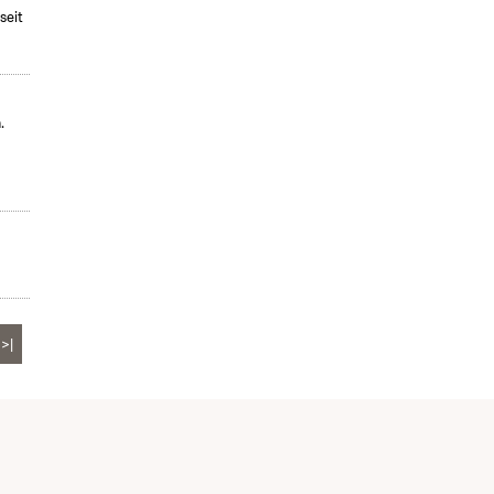
seit
.
>|