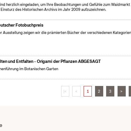
sind herzlich eingeladen, um Ihre Beobachtungen und Gefühle zum Waidmarkt 
Einsturz des Historischen Archivs im Jahr 2009 aufzuzeichnen.
utscher Fotobuchpreis
er Ausstellung zeigen wir die prämierten Bücher der verschiedenen Kategorien
lten und Entfalten - Origami der Pflanzen ABGESAGT
enführung im Botanischen Garten
|<
<
1
2
3
>
e