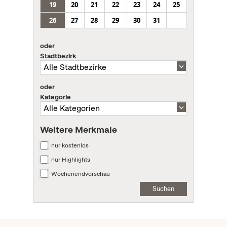
19
20
21
22
23
24
25
26
27
28
29
30
31
oder
Stadtbezirk
oder
Kategorie
Weitere Merkmale
nur kostenlos
nur Highlights
Wochenendvorschau
Suchen