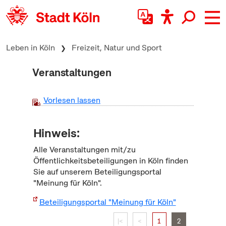
zum Inhalt springen
Leben in Köln
Freizeit, Natur und Sport
Veranstaltungen
Vorlesen lassen
Hinweis:
Alle Veranstaltungen mit/zu
Öffentlichkeitsbeteiligungen in Köln finden
Sie auf unserem Beteiligungsportal
"Meinung für Köln".
Beteiligungsportal "Meinung für Köln"
|<
<
1
2