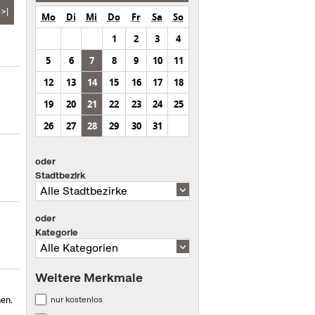
>|
Mo
Di
Mi
Do
Fr
Sa
So
1
2
3
4
5
6
7
8
9
10
11
12
13
14
15
16
17
18
19
20
21
22
23
24
25
26
27
28
29
30
31
oder
Stadtbezirk
oder
Kategorie
Weitere Merkmale
nur kostenlos
en.