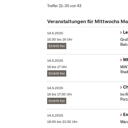
Treffer 21–30 von 43
Veranstaltungen für Mittwochs M
Le
14.5.2025
15:30 bis 16 Uhr
Groß
Bal
Eintritt frei
MI
14.5.2025
16 bis 17 Uhr
MINT
Stad
Eintritt frei
Ch
14.5.2025
16 bis 17:30 Uhr
Im R
Porz
Eintritt frei
En
14.5.2025
19:30 bis 21:30 Uhr
Märc