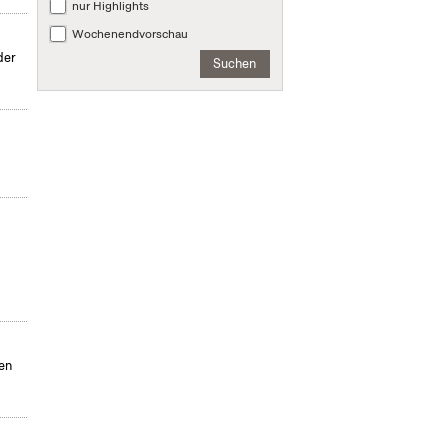
nur Highlights
Wochenendvorschau
der
Suchen
men