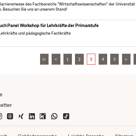
Karrieremesse des Fachbereichs "Wirtschaftswissenschaften" der Universität
. Besuchen Sie uns an unserem Stand!
uch Panel Workshop für Lehrkräfte der Primarstufe
Lehrkräfte und pädagogische Fachkräfte
|<
<
1
2
3
4
5
>
e
etter