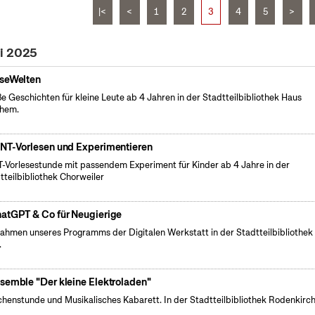
|<
<
1
2
3
4
5
>
ai 2025
seWelten
e Geschichten für kleine Leute ab 4 Jahren in der Stadtteilbibliothek Haus
chem.
NT-Vorlesen und Experimentieren
-Vorlesestunde mit passendem Experiment für Kinder ab 4 Jahre in der
tteilbibliothek Chorweiler
atGPT & Co für Neugierige
ahmen unseres Programms der Digitalen Werkstatt in der Stadtteilbibliothek
.
semble "Der kleine Elektroladen"
henstunde und Musikalisches Kabarett. In der Stadtteilbibliothek Rodenkirch