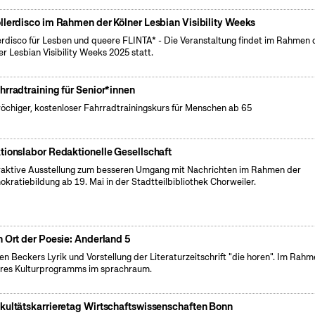
llerdisco im Rahmen der Kölner Lesbian Visibility Weeks
erdisco für Lesben und queere FLINTA* - Die Veranstaltung findet im Rahmen 
er Lesbian Visibility Weeks 2025 statt.
hrradtraining für Senior*innen
öchiger, kostenloser Fahrradtrainingskurs für Menschen ab 65
tionslabor Redaktionelle Gesellschaft
raktive Ausstellung zum besseren Umgang mit Nachrichten im Rahmen der
kratiebildung ab 19. Mai in der Stadtteilbibliothek Chorweiler.
n Ort der Poesie: Anderland 5
en Beckers Lyrik und Vorstellung der Literaturzeitschrift "die horen". Im Rah
res Kulturprogramms im sprachraum.
kultätskarrieretag Wirtschaftswissenschaften Bonn