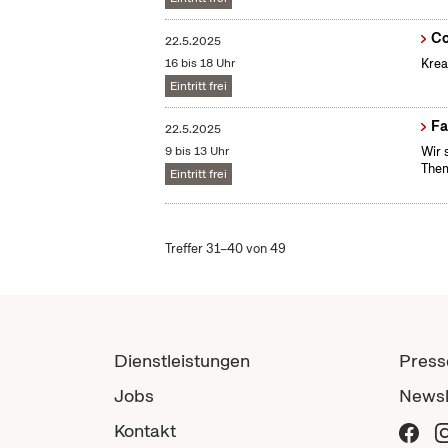
Co
22.5.2025
16 bis 18 Uhr
Krea
Eintritt frei
Fa
22.5.2025
9 bis 13 Uhr
Wir 
Them
Eintritt frei
Treffer 31–40 von 49
Dienstleistungen
Press
Jobs
Newsl
Kontakt