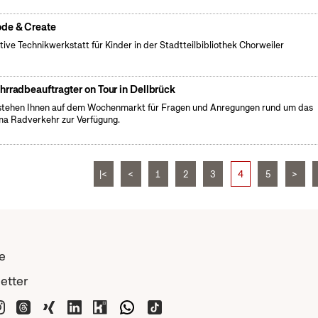
de & Create
tive Technikwerkstatt für Kinder in der Stadtteilbibliothek Chorweiler
hrradbeauftragter on Tour in Dellbrück
stehen Ihnen auf dem Wochenmarkt für Fragen und Anregungen rund um das
a Radverkehr zur Verfügung.
|<
<
1
2
3
4
5
>
e
etter