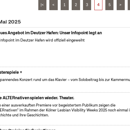
|<
<
1
2
3
4
5
>
 Mai 2025
ues Angebot im Deutzer Hafen: Unser Infopoint legt an
Infopoint im Deutzer Hafen wird offiziell eingeweiht
stenspiele +
spannendes Konzert rund um das Klavier – vom Solobeitrag bis zur Kammermu
e ALTERnativen spielen wieder. Theater.
 einer ausverkauften Premiere vor begeistertem Publikum zeigen die
ERnativen" im Rahmen der Kölner Lesbian Visibility Weeks 2025 noch einmal i
hichte und ihre Geschichten.