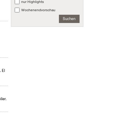
nur Highlights
Wochenendvorschau
Suchen
 El
ler.