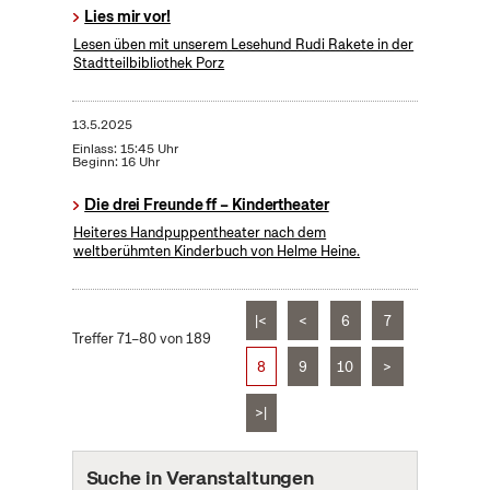
Lies mir vor!
Lesen üben mit unserem Lesehund Rudi Rakete in der
Stadtteilbibliothek Porz
13.5.2025
Einlass: 15:45 Uhr
Beginn: 16 Uhr
Die drei Freunde ff – Kindertheater
Heiteres Handpuppentheater nach dem
weltberühmten Kinderbuch von Helme Heine.
|<
<
6
7
Treffer 71–80 von 189
8
9
10
>
>|
Suche in Veranstaltungen