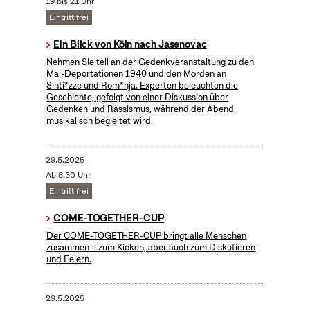
19 bis 21 Uhr
Eintritt frei
Ein Blick von Köln nach Jasenovac
Nehmen Sie teil an der Gedenkveranstaltung zu den
Mai-Deportationen 1940 und den Morden an
Sinti*zze und Rom*nja. Experten beleuchten die
Geschichte, gefolgt von einer Diskussion über
Gedenken und Rassismus, während der Abend
musikalisch begleitet wird.
29.5.2025
Ab 8:30 Uhr
Eintritt frei
COME-TOGETHER-CUP
Der COME-TOGETHER-CUP bringt alle Menschen
zusammen – zum Kicken, aber auch zum Diskutieren
und Feiern.
29.5.2025