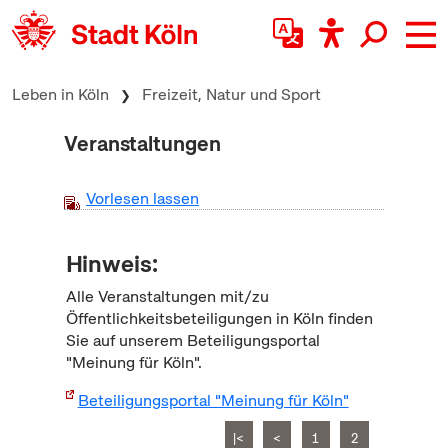
zum Inhalt springen
Leben in Köln
Freizeit, Natur und Sport
Veranstaltungen
Vorlesen lassen
Hinweis:
Alle Veranstaltungen mit/zu
Öffentlichkeitsbeteiligungen in Köln finden
Sie auf unserem Beteiligungsportal
"Meinung für Köln".
Beteiligungsportal "Meinung für Köln"
|<
<
1
2