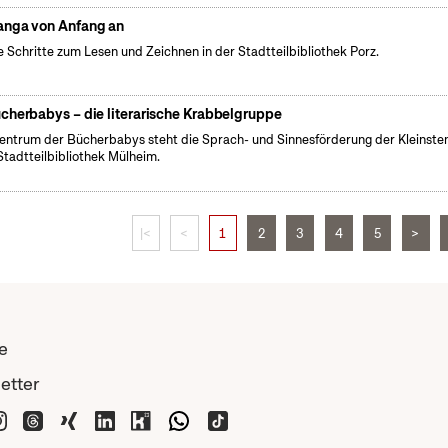
nga von Anfang an
e Schritte zum Lesen und Zeichnen in der Stadtteilbibliothek Porz.
cherbabys – die literarische Krabbelgruppe
entrum der Bücherbabys steht die Sprach- und Sinnesförderung der Kleinsten
Stadtteilbibliothek Mülheim.
|<
<
1
2
3
4
5
>
e
etter