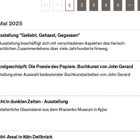
|<
<
1
2
3
4
5
>
 Mai 2025
sstellung "Geliebt, Gehasst, Gegessen"
Ausstellung beschäftigt sich mit verschiedenen Aspekten des tierisch-
chlichen Zusammenlebens über viele Jahrhunderte hinweg.
ndgeschöpft: Die Poesie des Papiers. Buchkunst von John Gerard
tellung einer Auswahl bedeutender Buchkunstarbeiten von John Gerard
cht in dunklen Zeiten - Ausstellung
elalterliche Glasmalerei aus dem Khanenko Museum in Kyjiw
hl-Areal in Köln Dellbrück