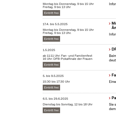
Montag bis Donnerstag, 9 bis 15 Uhr
Info
Freitag, 9 bis 13 Uhr
Eintritt frei
Mö
17.4.
bis
5.5.2025
Än
Montag bis Donnerstag, 9 bis 15 Uhr
Freitag, 9 bis 13 Uhr.
Info
Eintritt frei
DF
1.5.2025
ab 11:11 Uhr: Fan- und Familienfest
Beim
16 Uhr: DFB-Pokalfinale der Frauen
deut
Eintritt frei
Fa
5.
bis
9.5.2025
15:30 bis 17:30 Uhr
Einw
Eintritt frei
Pa
6.5.
bis
29.6.2025
Dienstag bis Sonntag, 12 bis 18 Uhr
Sie 
dem 
Eintritt frei