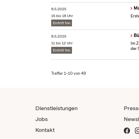
Ma
8.5.2025
16 bis 18 Uhr
Erst
Eintritt frei
Bü
8.5.2025
11 bis 12 Uhr
Im Z
der 
Eintritt frei
Treffer 1–10 von 49
Dienstleistungen
Press
Jobs
Newsl
Kontakt