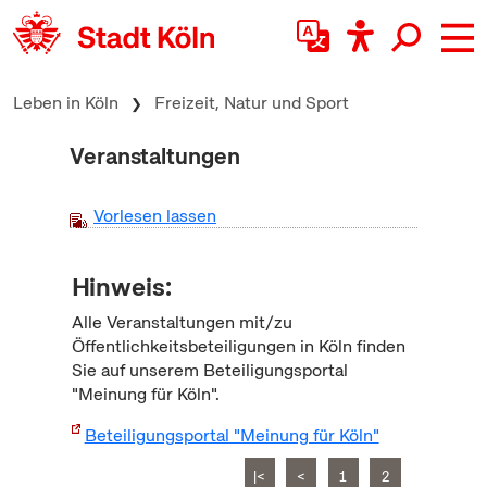
zum Inhalt springen
Leben in Köln
Freizeit, Natur und Sport
Veranstaltungen
Vorlesen lassen
Hinweis:
Alle Veranstaltungen mit/zu
Öffentlichkeitsbeteiligungen in Köln finden
Sie auf unserem Beteiligungsportal
"Meinung für Köln".
Beteiligungsportal "Meinung für Köln"
|<
<
1
2