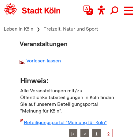
zum Inhalt springen
Leben in Köln
Freizeit, Natur und Sport
Veranstaltungen
Vorlesen lassen
Hinweis:
Alle Veranstaltungen mit/zu
Öffentlichkeitsbeteiligungen in Köln finden
Sie auf unserem Beteiligungsportal
"Meinung für Köln".
Beteiligungsportal "Meinung für Köln"
|<
<
1
2