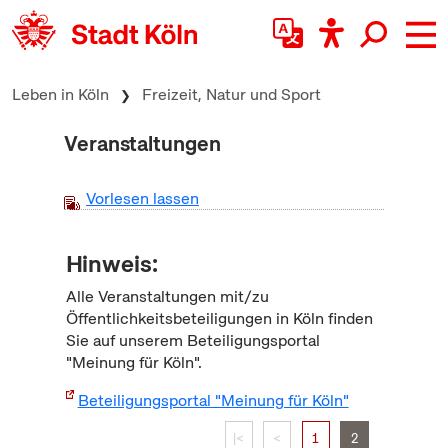
zum Inhalt springen
Leben in Köln
Freizeit, Natur und Sport
Veranstaltungen
Vorlesen lassen
Hinweis:
Alle Veranstaltungen mit/zu
Öffentlichkeitsbeteiligungen in Köln finden
Sie auf unserem Beteiligungsportal
"Meinung für Köln".
Beteiligungsportal "Meinung für Köln"
|<
<
1
2