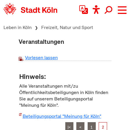
zum Inhalt springen
Leben in Köln
Freizeit, Natur und Sport
Veranstaltungen
Vorlesen lassen
Hinweis:
Alle Veranstaltungen mit/zu
Öffentlichkeitsbeteiligungen in Köln finden
Sie auf unserem Beteiligungsportal
"Meinung für Köln".
Beteiligungsportal "Meinung für Köln"
|<
<
1
2