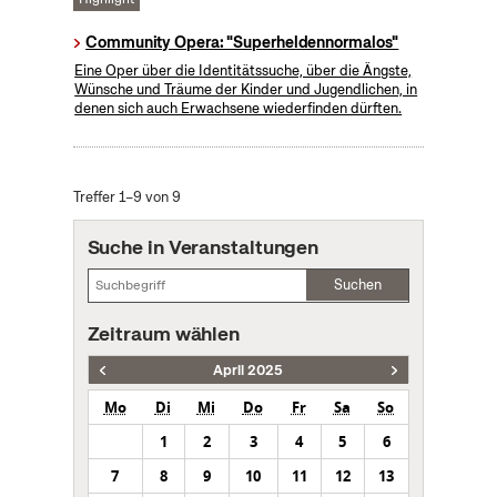
Community Opera: "Superheldennormalos"
Eine Oper über die Identitätssuche, über die Ängste,
Wünsche und Träume der Kinder und Jugendlichen, in
denen sich auch Erwachsene wiederfinden dürften.
Treffer 1–9 von 9
Suche in Veranstaltungen
Suchen
Zeitraum wählen
April 2025
Mo
Di
Mi
Do
Fr
Sa
So
1
2
3
4
5
6
7
8
9
10
11
12
13