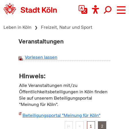
zum Inhalt springen
Leben in Köln
Freizeit, Natur und Sport
Veranstaltungen
Vorlesen lassen
Hinweis:
Alle Veranstaltungen mit/zu
Öffentlichkeitsbeteiligungen in Köln finden
Sie auf unserem Beteiligungsportal
"Meinung für Köln".
Beteiligungsportal "Meinung für Köln"
|<
<
1
2