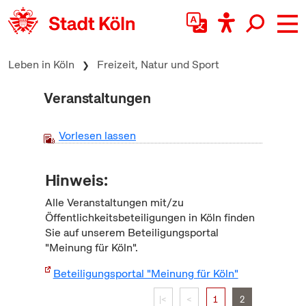
zum Inhalt springen
Leben in Köln
Freizeit, Natur und Sport
Veranstaltungen
Vorlesen lassen
Hinweis:
Alle Veranstaltungen mit/zu
Öffentlichkeitsbeteiligungen in Köln finden
Sie auf unserem Beteiligungsportal
"Meinung für Köln".
Beteiligungsportal "Meinung für Köln"
|<
<
1
2