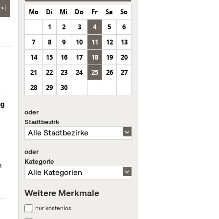
>|
Mo
Di
Mi
Do
Fr
Sa
So
1
2
3
4
5
6
7
8
9
10
11
12
13
14
15
16
17
18
19
20
21
22
23
24
25
26
27
28
29
30
ng
oder
Stadtbezirk
oder
Kategorie
m
Weitere Merkmale
nur kostenlos