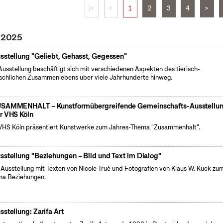
|<
<
1
2
3
4
>
l 2025
sstellung "Geliebt, Gehasst, Gegessen"
Ausstellung beschäftigt sich mit verschiedenen Aspekten des tierisch-
chlichen Zusammenlebens über viele Jahrhunderte hinweg.
SAMMENHALT – Kunstformübergreifende Gemeinschafts-Ausstellu
r VHS Köln
VHS Köln präsentiert Kunstwerke zum Jahres-Thema "Zusammenhalt".
sstellung "Beziehungen – Bild und Text im Dialog"
 Ausstellung mit Texten von Nicole Truè und Fotografien von Klaus W. Kuck zu
a Beziehungen.
sstellung: Zarifa Art