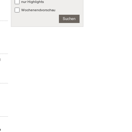
nur Highlights
Wochenendvorschau
Suchen
g
e