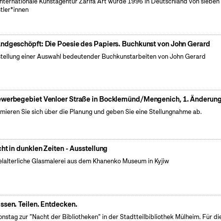
internationale Kunstagentur Zarifa Art wurde 1996 in Deutschland von sieben
tler*innen
ndgeschöpft: Die Poesie des Papiers. Buchkunst von John Gerard
tellung einer Auswahl bedeutender Buchkunstarbeiten von John Gerard
werbegebiet Venloer Straße in Bocklemünd/Mengenich, 1. Änderun
rmieren Sie sich über die Planung und geben Sie eine Stellungnahme ab.
cht in dunklen Zeiten - Ausstellung
elalterliche Glasmalerei aus dem Khanenko Museum in Kyjiw
ssen. Teilen. Entdecken.
onstag zur "Nacht der Bibliotheken" in der Stadtteilbibliothek Mülheim. Für di