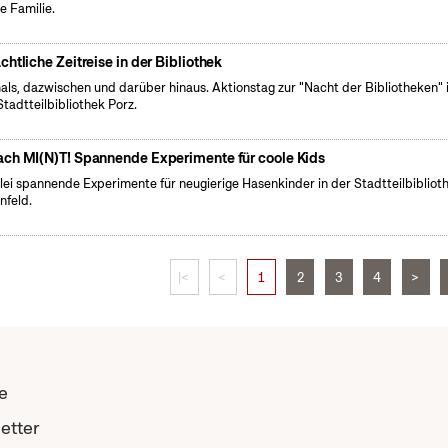
e Familie.
chtliche Zeitreise in der Bibliothek
ls, dazwischen und darüber hinaus. Aktionstag zur "Nacht der Bibliotheken" 
Stadtteilbibliothek Porz.
ch MI(N)T! Spannende Experimente für coole Kids
rlei spannende Experimente für neugierige Hasenkinder in der Stadtteilbibliot
nfeld.
|<
<
1
2
3
4
>
e
etter