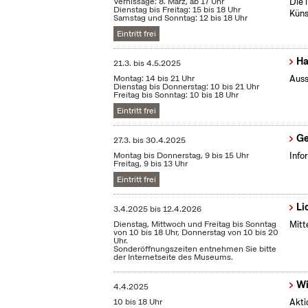
Vernissage: 8. März, ab 17 Uhr
Die 
Dienstag bis Freitag: 15 bis 18 Uhr
Küns
Samstag und Sonntag: 12 bis 18 Uhr
Eintritt frei
Ha
21.3.
bis
4.5.2025
Montag: 14 bis 21 Uhr
Auss
Dienstag bis Donnerstag: 10 bis 21 Uhr
Freitag bis Sonntag: 10 bis 18 Uhr
Eintritt frei
Ge
27.3.
bis
30.4.2025
Montag bis Donnerstag, 9 bis 15 Uhr
Info
Freitag, 9 bis 13 Uhr
Eintritt frei
Li
3.4.2025
bis
12.4.2026
Dienstag, Mittwoch und Freitag bis Sonntag
Mitt
von 10 bis 18 Uhr, Donnerstag von 10 bis 20
Uhr.
Sonderöffnungszeiten entnehmen Sie bitte
der Internetseite des Museums.
Wi
4.4.2025
10 bis 18 Uhr
Akti