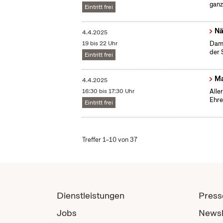
ganz
Eintritt frei
Nä
4.4.2025
19 bis 22 Uhr
Dama
der 
Eintritt frei
Ma
4.4.2025
16:30 bis 17:30 Uhr
Alle
Ehre
Eintritt frei
Treffer 1–10 von 37
Dienstleistungen
Press
Jobs
Newsl