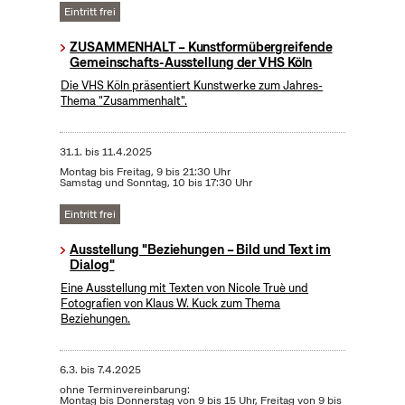
Eintritt frei
ZUSAMMENHALT – Kunstformübergreifende
Gemeinschafts-Ausstellung der VHS Köln
Die VHS Köln präsentiert Kunstwerke zum Jahres-
Thema "Zusammenhalt".
31.1.
bis
11.4.2025
Montag bis Freitag, 9 bis 21:30 Uhr
Samstag und Sonntag, 10 bis 17:30 Uhr
Eintritt frei
Ausstellung "Beziehungen – Bild und Text im
Dialog"
Eine Ausstellung mit Texten von Nicole Truè und
Fotografien von Klaus W. Kuck zum Thema
Beziehungen.
6.3.
bis
7.4.2025
ohne Terminvereinbarung:
Montag bis Donnerstag von 9 bis 15 Uhr, Freitag von 9 bis