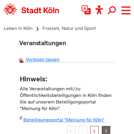
zum Inhalt springen
Leben in Köln
Freizeit, Natur und Sport
Veranstaltungen
Vorlesen lassen
Hinweis:
Alle Veranstaltungen mit/zu
Öffentlichkeitsbeteiligungen in Köln finden
Sie auf unserem Beteiligungsportal
"Meinung für Köln".
Beteiligungsportal "Meinung für Köln"
|<
<
1
2